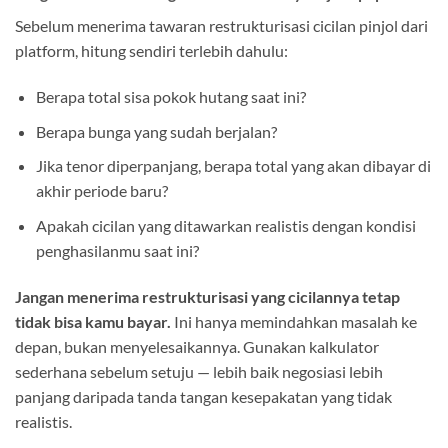
Sebelum menerima tawaran restrukturisasi cicilan pinjol dari
platform, hitung sendiri terlebih dahulu:
Berapa total sisa pokok hutang saat ini?
Berapa bunga yang sudah berjalan?
Jika tenor diperpanjang, berapa total yang akan dibayar di
akhir periode baru?
Apakah cicilan yang ditawarkan realistis dengan kondisi
penghasilanmu saat ini?
Jangan menerima restrukturisasi yang cicilannya tetap
tidak bisa kamu bayar.
Ini hanya memindahkan masalah ke
depan, bukan menyelesaikannya. Gunakan kalkulator
sederhana sebelum setuju — lebih baik negosiasi lebih
panjang daripada tanda tangan kesepakatan yang tidak
realistis.