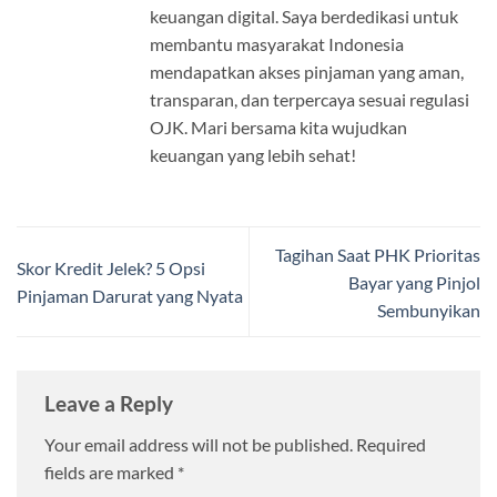
keuangan digital. Saya berdedikasi untuk
membantu masyarakat Indonesia
mendapatkan akses pinjaman yang aman,
transparan, dan terpercaya sesuai regulasi
OJK. Mari bersama kita wujudkan
keuangan yang lebih sehat!
Tagihan Saat PHK Prioritas
Skor Kredit Jelek? 5 Opsi
Bayar yang Pinjol
Pinjaman Darurat yang Nyata
Sembunyikan
Leave a Reply
Your email address will not be published.
Required
fields are marked
*