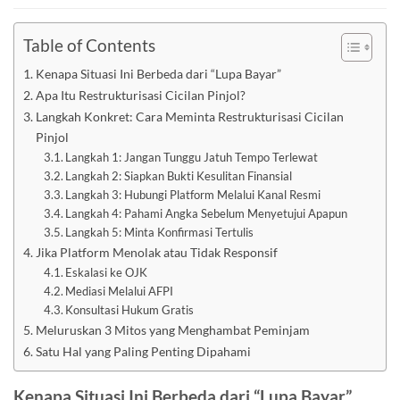
Table of Contents
Kenapa Situasi Ini Berbeda dari “Lupa Bayar”
Apa Itu Restrukturisasi Cicilan Pinjol?
Langkah Konkret: Cara Meminta Restrukturisasi Cicilan
Pinjol
Langkah 1: Jangan Tunggu Jatuh Tempo Terlewat
Langkah 2: Siapkan Bukti Kesulitan Finansial
Langkah 3: Hubungi Platform Melalui Kanal Resmi
Langkah 4: Pahami Angka Sebelum Menyetujui Apapun
Langkah 5: Minta Konfirmasi Tertulis
Jika Platform Menolak atau Tidak Responsif
Eskalasi ke OJK
Mediasi Melalui AFPI
Konsultasi Hukum Gratis
Meluruskan 3 Mitos yang Menghambat Peminjam
Satu Hal yang Paling Penting Dipahami
Kenapa Situasi Ini Berbeda dari “Lupa Bayar”