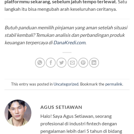
platformmu sekarang, sebelum jatuh tempo terlewat.
Satu
langkah itu bisa mengubah arah keseluruhan ceritanya.
Butuh panduan memilih pinjaman yang aman setelah situasi
stabil kembali? Temukan analisis dan perbandingan produk
keuangan terpercaya di
DanaKredi.com
.
This entry was posted in
Uncategorized
. Bookmark the
permalink
.
AGUS SETIAWAN
Halo! Saya Agus Setiawan, seorang
profesional di industri fintech dengan
pengalaman lebih dari 5 tahun di bidang