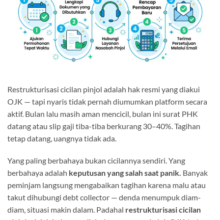
Restrukturisasi cicilan pinjol adalah hak resmi yang diakui
OJK — tapi nyaris tidak pernah diumumkan platform secara
aktif. Bulan lalu masih aman mencicil, bulan ini surat PHK
datang atau slip gaji tiba-tiba berkurang 30–40%. Tagihan
tetap datang, uangnya tidak ada.
Yang paling berbahaya bukan cicilannya sendiri. Yang
berbahaya adalah
keputusan yang salah saat panik.
Banyak
peminjam langsung mengabaikan tagihan karena malu atau
takut dihubungi debt collector — denda menumpuk diam-
diam, situasi makin dalam. Padahal
restrukturisasi cicilan