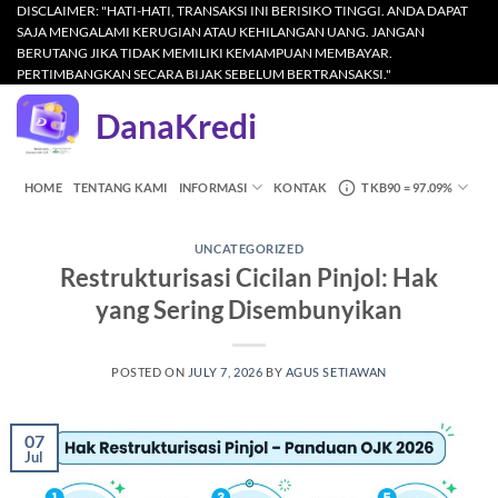
Skip
DISCLAIMER: "HATI-HATI, TRANSAKSI INI BERISIKO TINGGI. ANDA DAPAT
SAJA MENGALAMI KERUGIAN ATAU KEHILANGAN UANG. JANGAN
to
BERUTANG JIKA TIDAK MEMILIKI KEMAMPUAN MEMBAYAR.
content
PERTIMBANGKAN SECARA BIJAK SEBELUM BERTRANSAKSI."
DanaKredi
HOME
TENTANG KAMI
INFORMASI
KONTAK
TKB90 = 97.09%
UNCATEGORIZED
Restrukturisasi Cicilan Pinjol: Hak
yang Sering Disembunyikan
POSTED ON
JULY 7, 2026
BY
AGUS SETIAWAN
07
Jul