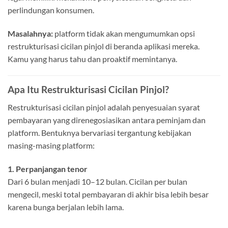
perlindungan konsumen.
Masalahnya:
platform tidak akan mengumumkan opsi
restrukturisasi cicilan pinjol di beranda aplikasi mereka.
Kamu yang harus tahu dan proaktif memintanya.
Apa Itu Restrukturisasi Cicilan Pinjol?
Restrukturisasi cicilan pinjol adalah penyesuaian syarat
pembayaran yang direnegosiasikan antara peminjam dan
platform. Bentuknya bervariasi tergantung kebijakan
masing-masing platform:
1. Perpanjangan tenor
Dari 6 bulan menjadi 10–12 bulan. Cicilan per bulan
mengecil, meski total pembayaran di akhir bisa lebih besar
karena bunga berjalan lebih lama.