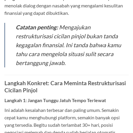
menolak dialog dengan nasabah yang mengalami kesulitan
finansial yang dapat dibuktikan.
Catatan penting:
Mengajukan
restrukturisasi cicilan pinjol bukan tanda
kegagalan finansial. Ini tanda bahwa kamu
tahu cara mengelola situasi sulit secara
bertanggung jawab.
Langkah Konkret: Cara Meminta Restrukturisasi
Cicilan Pinjol
Langkah 1: Jangan Tunggu Jatuh Tempo Terlewat
Ini adalah kesalahan terbesar dan paling umum. Semakin
cepat kamu menghubungi platform, semakin banyak opsi
yang tersedia. Begitu sudah terlambat 30+ hari, posisi
negosiasi melemah dan denda sudah berjalan otomatis.