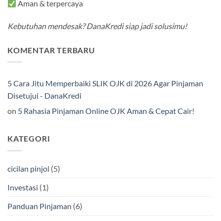
Aman & terpercaya
Kebutuhan mendesak? DanaKredi siap jadi solusimu!
KOMENTAR TERBARU
5 Cara Jitu Memperbaiki SLIK OJK di 2026 Agar Pinjaman
Disetujui - DanaKredi
on
5 Rahasia Pinjaman Online OJK Aman & Cepat Cair!
KATEGORI
cicilan pinjol
(5)
Investasi
(1)
Panduan Pinjaman
(6)